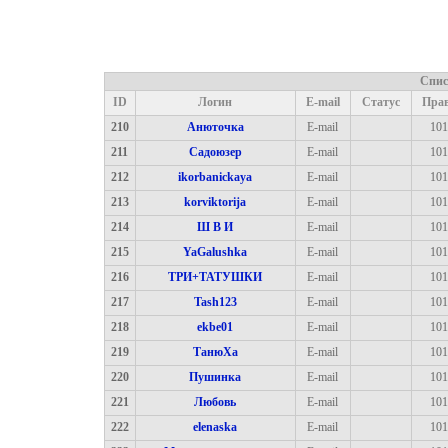
Спис
ID
Логин
E-mail
Статус
Пра
210
Анюточка
E-mail
101
211
Садоюзер
E-mail
101
212
ikorbanickaya
E-mail
101
213
korviktorija
E-mail
101
214
Ш В И
E-mail
101
215
YaGalushka
E-mail
101
216
ТРИ+ТАТУШКИ
E-mail
101
217
Tash123
E-mail
101
218
ekbe01
E-mail
101
219
ТанюХа
E-mail
101
220
Пушинка
E-mail
101
221
Любовь
E-mail
101
222
elenaska
E-mail
101