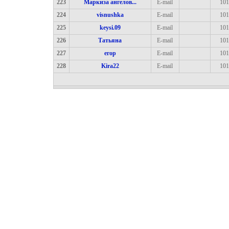
223
Маркиза ангелов...
E-mail
101
224
visnushka
E-mail
101
225
keysi.09
E-mail
101
226
Татьяна
E-mail
101
227
егор
E-mail
101
228
Kira22
E-mail
101